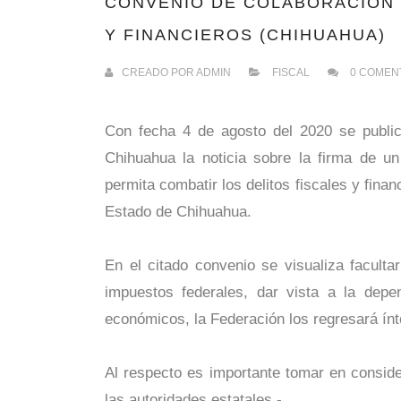
CONVENIO DE COLABORACIÓN 
Y FINANCIEROS (CHIHUAHUA)
CREADO POR
ADMIN
FISCAL
0 COMEN
Con fecha 4 de agosto del 2020 se public
Chihuahua la noticia sobre la firma de u
permita combatir los delitos fiscales y fin
Estado de Chihuahua.
En el citado convenio se visualiza faculta
impuestos federales, dar vista a la dep
económicos, la Federación los regresará ín
Al respecto es importante tomar en consider
las autoridades estatales.-